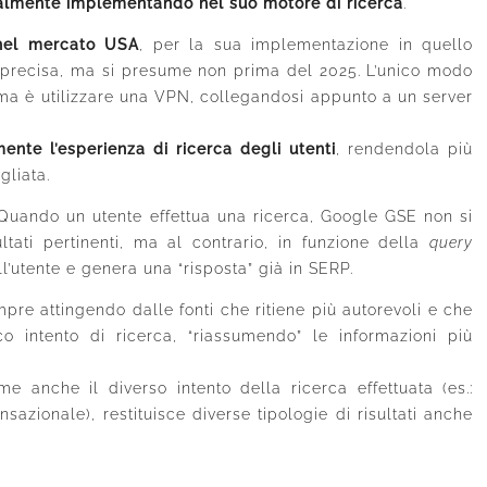
lmente implementando nel suo motore di ricerca
.
 nel mercato USA
, per la sua implementazione in quello
a precisa, ma si presume non prima del 2025. L’unico modo
ma è utilizzare una VPN, collegandosi appunto a un server
ente l’esperienza di ricerca degli utenti
, rendendola più
gliata.
uando un utente effettua una ricerca, Google GSE non si
ultati pertinenti, ma al contrario, in funzione della
query
l’utente e genera una “risposta” già in SERP.
pre attingendo dalle fonti che ritiene più autorevoli e che
o intento di ricerca, “riassumendo” le informazioni più
 anche il diverso intento della ricerca effettuata (es.:
sazionale), restituisce diverse tipologie di risultati anche