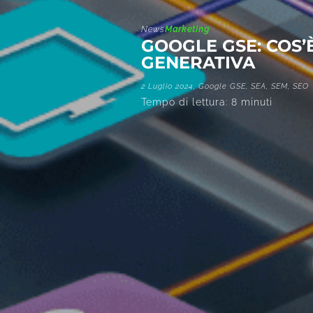
News
Marketing
GOOGLE GSE: COS’
GENERATIVA
2 Luglio 2024,
Google GSE
,
SEA
,
SEM
,
SEO
Tempo di lettura:
8
minuti