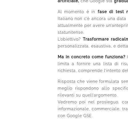
artificiale
,
che Google sta
gradua
Al momento è in
fase di test
Italiano non c’è ancora una dat
attualmente per avere un’antepri
statunitense.
L’obiettivo?
Trasformare radicalm
personalizzata, esaustiva, e detta
Ma in concreto come funziona
?
Q
limita a fornire una lista di ris
richiesta, comprende l’intento del
Risposta che viene formulata sem
meglio rispondono allo specific
rilevanti su quell’argomento.
Vedremo poi nel prosieguo, come
informazionale, commerciale, tran
con Google GSE.