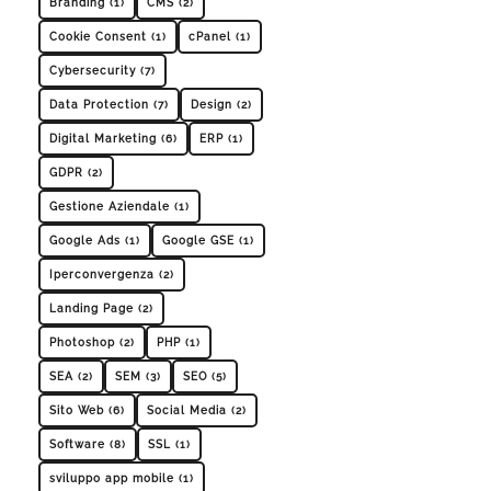
Branding (1)
CMS (2)
Cookie Consent (1)
cPanel (1)
Cybersecurity (7)
Data Protection (7)
Design (2)
Digital Marketing (6)
ERP (1)
GDPR (2)
Gestione Aziendale (1)
Google Ads (1)
Google GSE (1)
Iperconvergenza (2)
Landing Page (2)
Photoshop (2)
PHP (1)
SEA (2)
SEM (3)
SEO (5)
Sito Web (6)
Social Media (2)
Software (8)
SSL (1)
sviluppo app mobile (1)