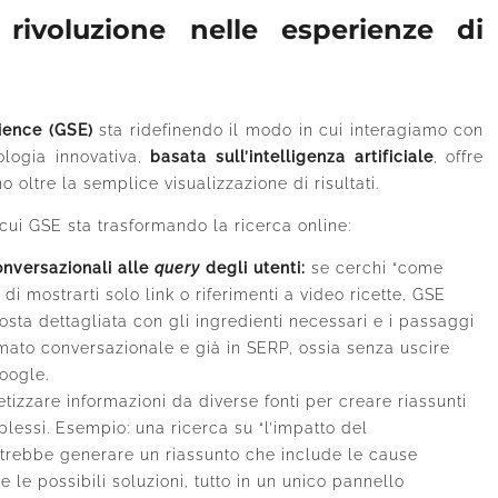
rivoluzione nelle esperienze di
ience (GSE)
sta ridefinendo il modo in cui interagiamo con
ologia innovativa,
basata sull’intelligenza artificiale
, offre
oltre la semplice visualizzazione di risultati.
 cui GSE sta trasformando la ricerca online:
onversazionali alle
query
degli utenti:
se cerchi “come
di mostrarti solo link o riferimenti a video ricette, GSE
sta dettagliata con gli ingredienti necessari e i passaggi
ormato conversazionale e già in SERP, ossia senza uscire
oogle.
etizzare informazioni da diverse fonti per creare riassunti
essi. Esempio: una ricerca su “l’impatto del
trebbe generare un riassunto che include le cause
i e le possibili soluzioni, tutto in un unico pannello