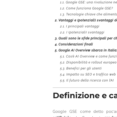
1.1.
Google GSE: una rivoluzione nel
1.2.
Come funziona Google GSE?
1.3.
Tecnologie chiave che alimen
2.
Vantaggi e (potenziali) svantaggi d
2.1.
I principali vantaggi
2.2.
I (potenziali) svantaggi
3.
Quali sono le sfide principali per c
4.
Considerazioni finali
5.
Google AI Overview sbarca in Italia:
5.1.
Cos’è AI Overview e come funz
5.2.
Disponibilità e rollout europeo
5.3.
Benefici per gli utenti
5.4.
Impatto su SEO e traffico web
5.5.
Il futuro della ricerca con l’AI
Definizione e ca
Google GSE come detto poc’anz