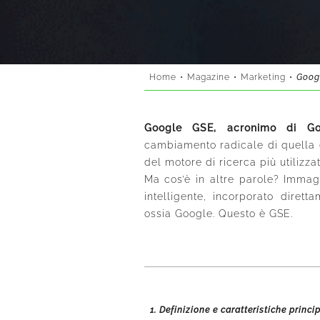
Home
•
Magazine
•
Marketing
•
Googl
Google GSE, acronimo di Go
cambiamento radicale di quella c
del motore di ricerca più utilizz
Ma cos’è in altre parole? Immagi
intelligente, incorporato dirett
ossia Google. Questo è GSE.
1.
Definizione e caratteristiche princip