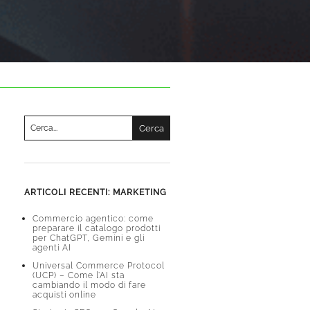
Cerca
per:
Una volta che i risultati del completamento automatico s
ARTICOLI RECENTI: MARKETING
Commercio agentico: come
preparare il catalogo prodotti
per ChatGPT, Gemini e gli
agenti AI
Universal Commerce Protocol
(UCP) – Come l’AI sta
cambiando il modo di fare
acquisti online