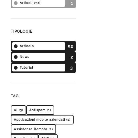
1
Articoli vari
TIPOLOGIE
52
Articolo
2
News
3
Tutorial
TAG
AI (3)
Antispam (1)
Applicazioni mobile aziendali (1)
Assistenza Remota (1)