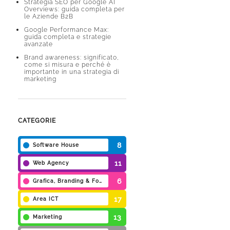
Strategia SEO per Google AI
Overviews: guida completa per
le Aziende B2B
Google Performance Max:
guida completa e strategie
avanzate
Brand awareness: significato,
come si misura e perché è
importante in una strategia di
marketing
CATEGORIE
8
Software House
11
Web Agency
6
Grafica, Branding & Foto
17
Area ICT
13
Marketing