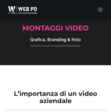
Salta
al
contenuto
MONTAGGI VIDEO
Grafica, Branding & Foto
L’importanza di un video
aziendale