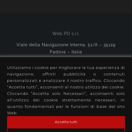
Web PD s.r.l.
Viale della Navigazione Interna, 51/A – 35129
Padova – Italia
tel.
+39 049 8594684
– fax +39 049 8594834
Utilizziamo i cookie per migliorare la tua esperienza di
p.i. e c.f. 04424420281
navigazione, offrirti pubblicità o contenuti
n. reg. impr. PD – 388485
personalizzati e analizzare il nostro traffico. Cliccando
“Accetta tutti”, acconsenti al nostro utilizzo dei cookie.
Cliccando “Accetta solo Necessari”, acconsenti solo
all'utilizzo dei cookie strettamente necessari, in
quanto fondamentali per le funzioni di base del sito
Web.
© Soluzioni informatiche Padova
•
Web PD | Consulenza informatica Padova
•
Accetta tutti
Esperti servizi informatici Padova
•