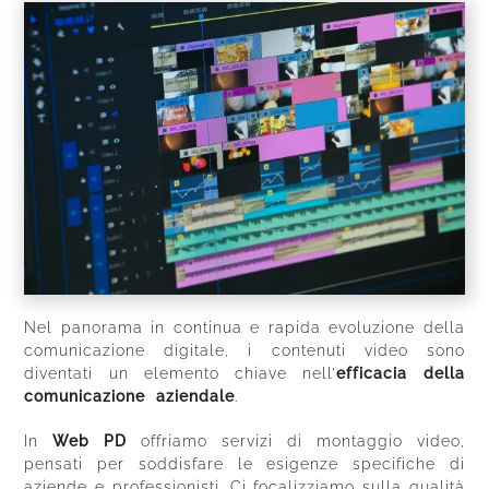
Nel panorama in continua e rapida evoluzione della
comunicazione digitale, i contenuti video sono
diventati un elemento chiave nell’
efficacia della
comunicazione aziendale
.
In
Web PD
offriamo servizi di montaggio video,
pensati per soddisfare le esigenze specifiche di
aziende e professionisti. Ci focalizziamo sulla qualità