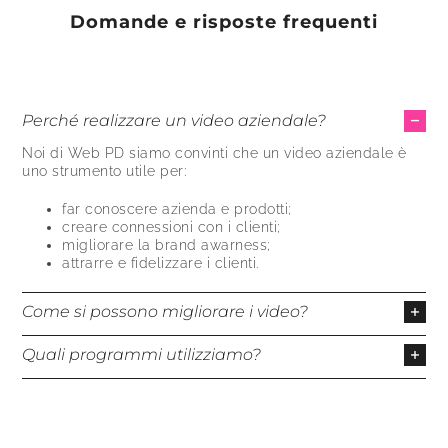
Domande e risposte frequenti
Perché realizzare un video aziendale?
Noi di Web PD siamo convinti che un video aziendale è
uno strumento utile per:
far conoscere azienda e prodotti;
creare connessioni con i clienti;
migliorare la brand awarness;
attrarre e fidelizzare i clienti.
Come si possono migliorare i video?
Quando montiamo un video siamo attenti a perfezionare il
Quali programmi utilizziamo?
suono, correggere la qualità dell’im
ma
gine, rimuovere i
rumori di sottofondo, equalizzare l’audio.
Inol
tr
e
possiamo
Web PD utilizza un’ampia gam
ma
di programmi e
implementare la voce di uno speaker, anche in diverse
s
tr
umenti per l’editing video, come
DaVinci
e Adobe
lingue.
Premiere
, senza tirarsi indie
tr
o dall’imparare l’uso di
nuove tecnologie
.