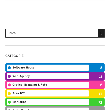
Cerca
per:
Una volta che i risultati del completamento automatico son
CATEGORIE
8
Software House
11
Web Agency
6
Grafica, Branding & Foto
17
Area ICT
13
Marketing