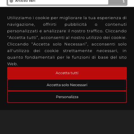
1
Articoli vari
Utilizziamo i cookie per migliorare la tua esperienza di
navigazione, offrirti pubblicità o contenuti
TIPOLOGIE
personalizzati e analizzare il nostro traffico. Cliccando
“Accetta tutti”, acconsenti al nostro utilizzo dei cookie.
52
Articolo
Cliccando “Accetta solo Necessari”, acconsenti solo
all'utilizzo dei cookie strettamente necessari, in
2
News
quanto fondamentali per le funzioni di base del sito
3
Web.
Tutorial
Accetta tutti
Accetta solo Necessari
TAG
Personalizza
AI (3)
Antispam (1)
Applicazioni mobile aziendali (1)
Assistenza Remota (1)
Branding (1)
CMS (2)
Cookie Consent (1)
cPanel (1)
Cybersecurity (7)
Data Protection (7)
Design (2)
Digital Marketing (6)
ERP (1)