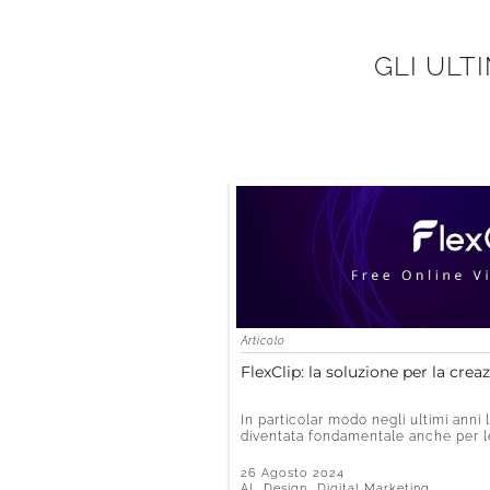
GLI ULT
Articolo
FlexClip: la soluzione per la crea
In particolar modo negli ultimi anni
diventata fondamentale anche per le 
26 Agosto 2024
,
,
AI
Design
Digital Marketing