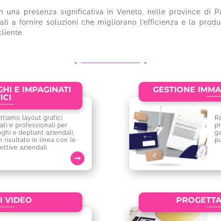
n una presenza significativa in Veneto, nelle province di 
 a fornire soluzioni che migliorano l’efficienza e la produ
liente.
HI E IMPAGINATI
GESTIONE IMM
ICI
ttiamo layout grafici
R
ati e professionali per
pr
oghi e depliant aziendali,
ga
 risultato in linea con le
pu
ettive aziendali.
 VIDEO
PROGETTA