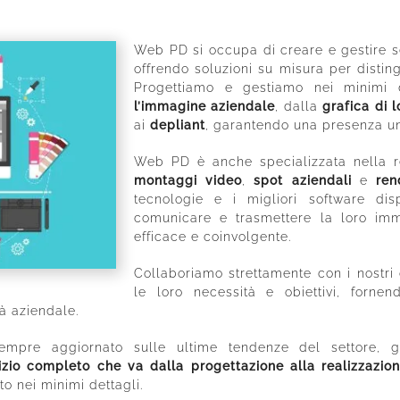
Web PD si occupa di creare e gestire se
offrendo soluzioni su misura per distin
Progettiamo e gestiamo nei minimi d
l’immagine aziendale
, dalla
grafica di l
ai
depliant
, garantendo una presenza un
Web PD è anche specializzata nella r
montaggi video
,
spot aziendali
e
ren
tecnologie e i migliori software dis
comunicare e trasmettere la loro im
efficace e coinvolgente.
Collaboriamo strettamente con i nostri
le loro necessità e obiettivi, fornen
tà aziendale.
empre aggiornato sulle ultime tendenze del settore, ga
izio completo che va dalla progettazione alla realizzazio
o nei minimi dettagli.