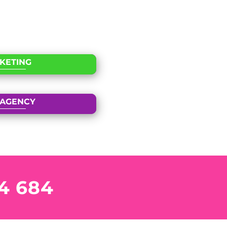
KETING
AGENCY
4 684