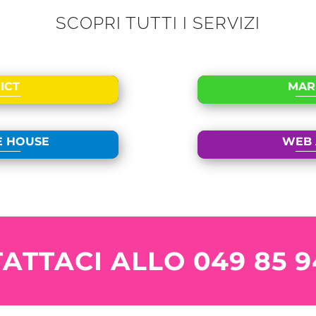
SCOPRI TUTTI I SERVIZI
ICT
MAR
E HOUSE
WEB 
ATTACI ALLO
049 85 9