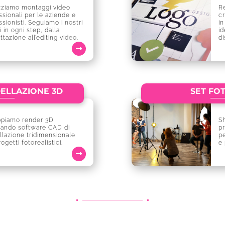
zziamo montaggi video
Re
ssionali per le aziende e
cr
ssionisti. Seguiamo i nostri
in
i in ogni step, dalla
id
ttazione all’editing video.
di
ELLAZIONE 3D
SET FO
ppiamo render 3D
Sh
zzando software CAD di
pr
lazione tridimensionale
pe
ogetti fotorealistici.
e