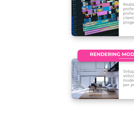
Reali
profe
profe
client
proge
RENDERING MOD
Svilu
utili
model
per pr