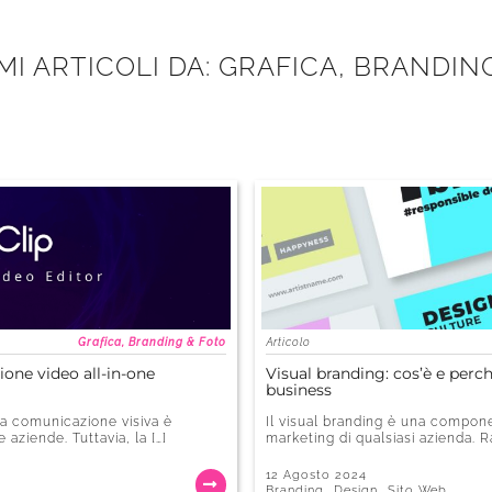
IMI ARTICOLI DA: GRAFICA, BRANDIN
Grafica, Branding & Foto
Articolo
zione video all-in-one
Visual branding: cos’è e perc
business
 la comunicazione visiva è
Il visual branding è una compone
aziende. Tuttavia, la […]
marketing di qualsiasi azienda. R
12 Agosto 2024
,
,
Branding
Design
Sito Web