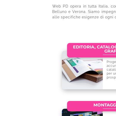
Web PD opera in tutta Italia, co
Belluno e Verona. Siamo impegnati
alle specifiche esigenze di ogni c
EDITORIA, CATALOG
GRAF
Proge
accur
catal
per un
prosp
MONTAGGI