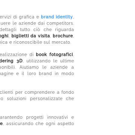
rvizi di grafica e
brand identity
,
guere le aziende dai competitors.
ettagli tutto ciò che riguarda
oghi
,
biglietti da visita
,
brochure
,
ica e riconoscibile sul mercato.
ealizzazione di
book fotografici
,
dering 3D
, utilizzando le ultime
ponibili. Aiutiamo le aziende a
magine e il loro brand in modo
 clienti per comprendere a fondo
do soluzioni personalizzate che
rantendo progetti innovativi e
ne
, assicurando che ogni aspetto