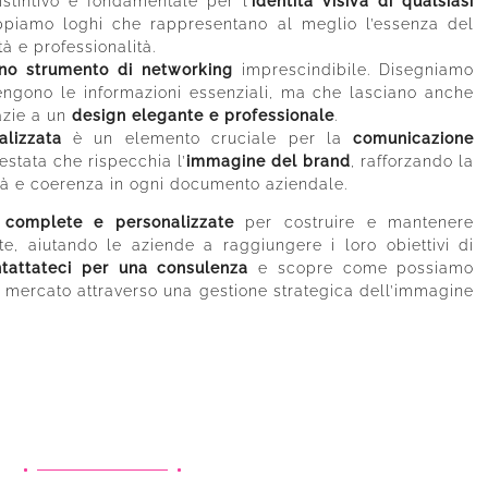
stintivo è fondamentale per l’
identità visiva di qualsiasi
uppiamo loghi che rappresentano al meglio l’essenza del
à e professionalità.
o strumento di networking
imprescindibile. Disegniamo
tengono le informazioni essenziali, ma che lasciano anche
zie a un
design elegante e professionale
.
alizzata
è un elemento cruciale per la
comunicazione
testata che rispecchia l’
immagine del brand
, rafforzando la
tà e coerenza in ogni documento aziendale.
 complete e personalizzate
per costruire e mantenere
nte, aiutando le aziende a raggiungere i loro obiettivi di
tattateci per una consulenza
e scopre come possiamo
l mercato attraverso una gestione strategica dell’immagine