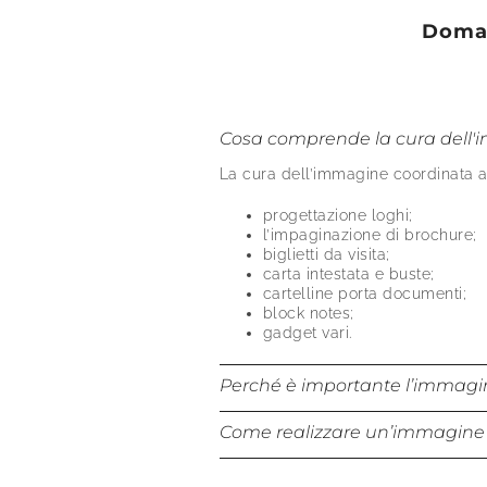
Doman
Cosa comprende la cura dell
La cura dell’immagine coordinata a
progettazione loghi;
l’impaginazione di brochure
;
biglietti da visita;
carta intestata e buste
;
cartelline porta documenti;
block notes
;
gadget vari.
Perché è importante l’immagi
L’immagine coordinata è importante
Come realizzare un’immagine 
avere un’identità visiva e rico
Quando realizziamo la gestione del
differenziarsi dai competitors
;