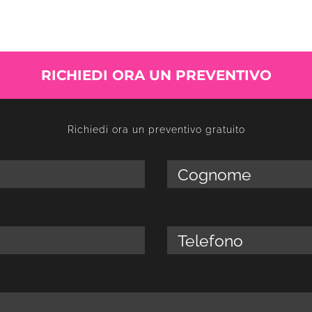
lta dell’immagine coerente all’identità aziendale; analisi del
 quali sono gli obiettivi aziendali che si vogliono
io.
RICHIEDI ORA UN PREVENTIVO
Richiedi ora un preventivo gratuito