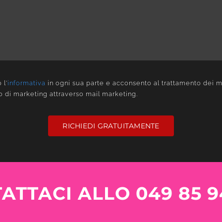
 l'
informativa
in ogni sua parte e acconsento al trattamento dei mi
o di marketing attraverso mail marketing.
RICHIEDI GRATUITAMENTE
ATTACI ALLO 049 85 9