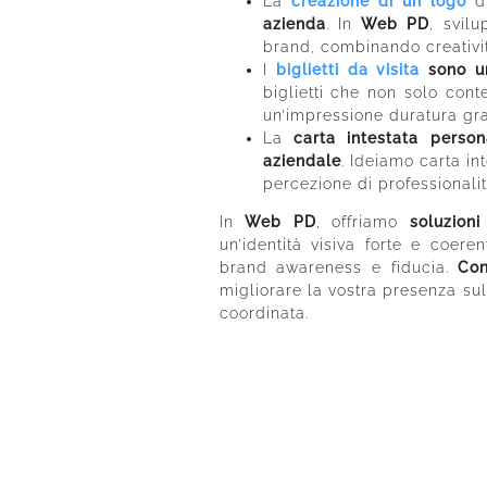
La
creazione di un logo
di
azienda
. In
Web PD
, svil
brand, combinando creativit
I
biglietti da visita
sono un
biglietti che non solo con
un’impressione duratura gra
La
carta intestata person
aziendale
. Ideiamo carta in
percezione di professionali
In
Web PD
, offriamo
soluzioni
un’identità visiva forte e coere
brand awareness e fiducia.
Con
migliorare la vostra presenza su
coordinata.