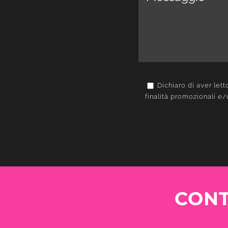
Dichiaro di aver letto
finalità promozionali e/
CONT