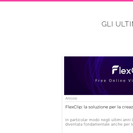
GLI ULT
Articolo
FlexClip: la soluzione per la crea
In particolar modo negli ultimi anni
diventata fondamentale anche per le 