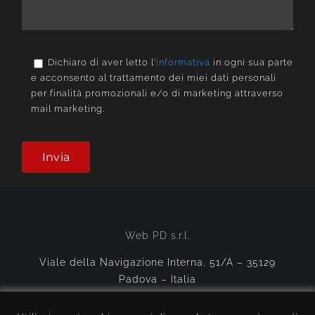
Dichiaro di aver letto l'
informativa
in ogni sua parte
e acconsento al trattamento dei miei dati personali
per finalità promozionali e/o di marketing attraverso
mail marketing.
Web PD s.r.l.
Viale della Navigazione Interna, 51/A – 35129
Padova – Italia
tel.
+39 049 8594684
– fax +39 049 8594834