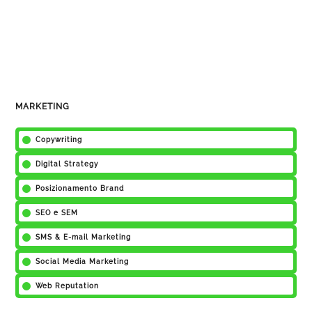
Per noi di Web PD le fasi più importanti di una digital
strategy sono:
definire i propri obiettivi:
è importante capire cosa
si vuole ottenere, se aumentare le vendite o
fidelizzare i clienti o anche ridurre i costi. Una vola
definiti gli obiettivi bisogna sviluppare una strategia
per raggiungerli;
identificare il tuo pubblico:
conoscere quale
MARKETING
segmento di mercato e pubblico ci stiamo
rivolgendo è indispensabile per creare contenuti in
Copywriting
linea con i loro interessi e capire le loro esigenze;
scegliere i canali giusti:
non tutti i canali portano
Digital Strategy
risultati allo stesso modo. Saper individuare i canali
giusti per i diversi obiettivi aziendali è uno degli
Posizionamento Brand
aspetti principali di una buona digital strategy;
misurare i risultati:
monitorare i risultati in una
SEO e SEM
campagna di web marketing aiuta a capire cosa
funziona e cosa invece ha bisogno di essere
SMS & E-mail Marketing
modificato. Per questo è fondamentale misurare nel
tempo tutti i progressi che sono stati fatti.
Social Media Marketing
Web Reputation