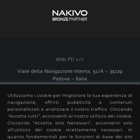
Web PD s.r.l.
Viale della Navigazione Interna, 51/A – 35129
Padova – Italia
tel.
+39 049 8594684
– fax +39 049 8594834
Utilizziamo i cookie per migliorare la tua esperienza di
p.i. e c.f. 04424420281
navigazione, offrirti pubblicità o contenuti
n. reg. impr. PD – 388485
personalizzati e analizzare il nostro traffico. Cliccando
“Accetta tutti”, acconsenti al nostro utilizzo dei cookie.
Cliccando “Accetta solo Necessari”, acconsenti solo
all'utilizzo dei cookie strettamente necessari, in
quanto fondamentali per le funzioni di base del sito