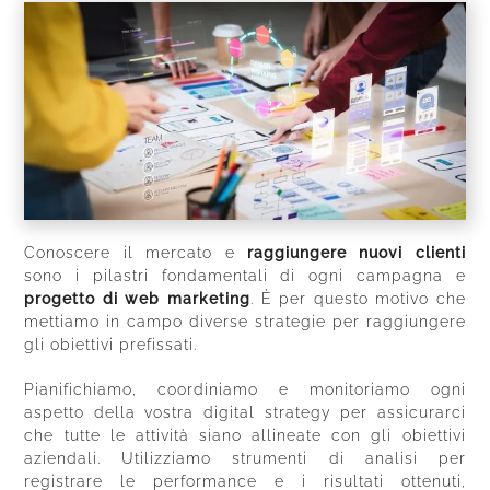
Conoscere il mercato e
raggiungere nuovi clienti
sono i pilastri fondamentali di ogni campagna e
progetto di web marketing
. È per questo motivo che
mettiamo in campo diverse strategie per raggiungere
gli obiettivi prefissati.
Pianifichiamo, coordiniamo e monitoriamo ogni
aspetto della vostra digital strategy per assicurarci
che tutte le attività siano allineate con gli obiettivi
aziendali. Utilizziamo strumenti di analisi per
registrare le performance e i risultati ottenuti,