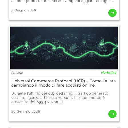
schede prodotto, e 2 miliardi vengono aggiornate ogni […]
5 Giugno 2026
Articolo
Marketing
Universal Commerce Protocol (UCP) – Come l’AI sta
cambiando il modo di fare acquisti online
Durante l’ultimo periodo dell’anno, il traffico generato
dall’intelligenza artificiale verso i siti e-commerce è
cresciuto del 693,4%. Non […]
20 Gennaio 2026