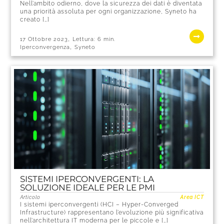
Nell’ambito odierno, dove la sicurezza dei dati è diventata
una priorità assoluta per ogni organizzazione, Syneto ha
creato […]
,
17 Ottobre 2023
Lettura:
6
min.
,
Iperconvergenza
Syneto
SISTEMI IPERCONVERGENTI: LA
SOLUZIONE IDEALE PER LE PMI
Articolo
Area ICT
I sistemi iperconvergenti (HCI – Hyper-Converged
Infrastructure) rappresentano l’evoluzione più significativa
nell’architettura IT moderna per le piccole e […]