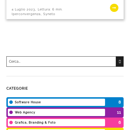
,
4 Luglio 2023
Lettura:
6
min.
,
Iperconvergenza
Syneto
Cerca
per:
Una volta che i risultati del completamento automatico son
CATEGORIE
8
Software House
11
Web Agency
6
Grafica, Branding & Foto