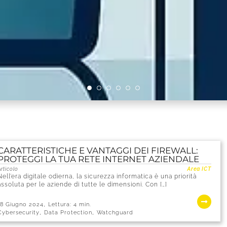
CARATTERISTICHE E VANTAGGI DEI FIREWALL:
PROTEGGI LA TUA RETE INTERNET AZIENDALE
rticolo
Area ICT
Nell’era digitale odierna, la sicurezza informatica è una priorità
assoluta per le aziende di tutte le dimensioni. Con […]
,
18 Giugno 2024
Lettura:
4
min.
,
,
Cybersecurity
Data Protection
Watchguard