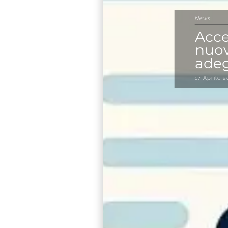
News
Acce
nuov
adeg
17 Aprile 