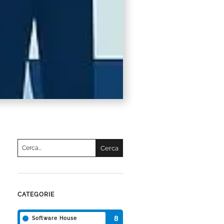
Cerca
per:
Una volta che i risultati del completamento automatico s
CATEGORIE
8
Software House