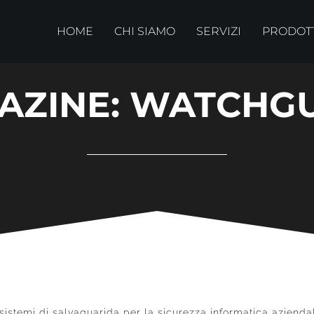
HOME
CHI SIAMO
SERVIZI
PRODOT
AZINE: WATCHG
 sistemi di salvaguarida per la sicurezza informatica aziendal