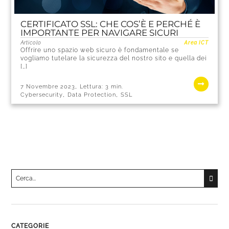
CERTIFICATO SSL: CHE COS’È E PERCHÉ È
IMPORTANTE PER NAVIGARE SICURI
Articolo
Area ICT
Offrire uno spazio web sicuro è fondamentale se
vogliamo tutelare la sicurezza del nostro sito e quella dei
[…]
,
7 Novembre 2023
Lettura:
3
min.
,
,
Cybersecurity
Data Protection
SSL
Cerca
per:
Una volta che i risultati del completamento automatico son
CATEGORIE