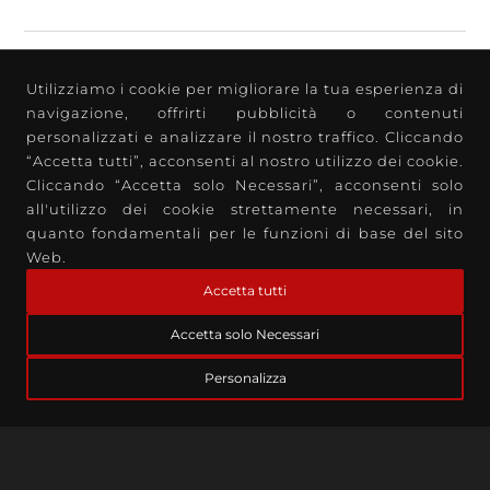
TAG
Utilizziamo i cookie per migliorare la tua esperienza di
navigazione, offrirti pubblicità o contenuti
AI (3)
Antispam (1)
Applicazioni mobile aziendali (1)
personalizzati e analizzare il nostro traffico. Cliccando
“Accetta tutti”, acconsenti al nostro utilizzo dei cookie.
Assistenza Remota (1)
Branding (1)
CMS (2)
Cliccando “Accetta solo Necessari”, acconsenti solo
Cookie Consent (1)
cPanel (1)
Cybersecurity (7)
all'utilizzo dei cookie strettamente necessari, in
Data Protection (7)
Design (2)
Digital Marketing (6)
ERP (1)
quanto fondamentali per le funzioni di base del sito
Web.
GDPR (2)
Gestione Aziendale (1)
Google Ads (1)
Accetta tutti
Google GSE (1)
Iperconvergenza (2)
Landing Page (2)
Photoshop (2)
PHP (1)
SEA (2)
SEM (3)
SEO (5)
Accetta solo Necessari
Sito Web (6)
Social Media (2)
Software (8)
SSL (1)
Personalizza
sviluppo app mobile (1)
Syneto (2)
UX/UI (1)
Watchguard (2)
WhatsApp (1)
WordPress (3)