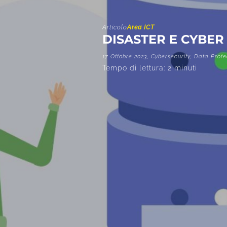
Articolo
Area ICT
DISASTER E CYBER
17 Ottobre 2023,
Cybersecurity
,
Data Prote
Tempo di lettura:
2
minuti