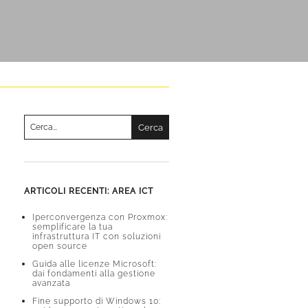
Cerca
per:
Una volta che i risultati del completamento automatico s
ARTICOLI RECENTI: AREA ICT
Iperconvergenza con Proxmox:
semplificare la tua
infrastruttura IT con soluzioni
open source
Guida alle licenze Microsoft:
dai fondamenti alla gestione
avanzata
Fine supporto di Windows 10: