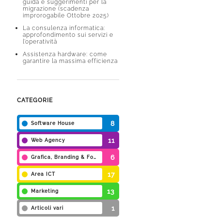
guida e suggerimenti per la
migrazione (scadenza
improrogabile Ottobre 2025)
La consulenza informatica:
approfondimento sui servizi e
l’operatività
Assistenza hardware: come
garantire la massima efficienza
CATEGORIE
8
Software House
11
Web Agency
6
Grafica, Branding & Foto
17
Area ICT
13
Marketing
1
Articoli vari