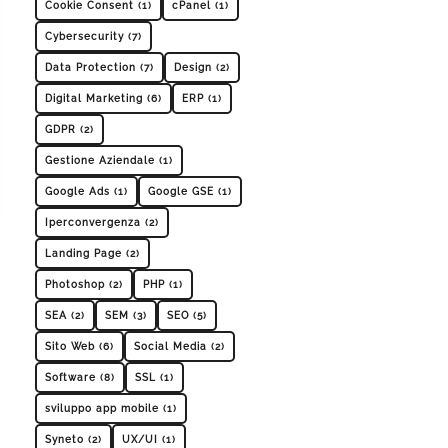
Cookie Consent (1)
cPanel (1)
Cybersecurity (7)
Data Protection (7)
Design (2)
Digital Marketing (6)
ERP (1)
GDPR (2)
Gestione Aziendale (1)
Google Ads (1)
Google GSE (1)
Iperconvergenza (2)
Landing Page (2)
Photoshop (2)
PHP (1)
SEA (2)
SEM (3)
SEO (5)
Sito Web (6)
Social Media (2)
Software (8)
SSL (1)
sviluppo app mobile (1)
Syneto (2)
UX/UI (1)