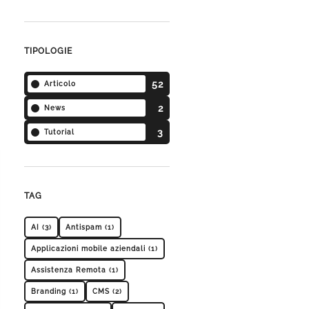
TIPOLOGIE
52
Articolo
2
News
3
Tutorial
TAG
AI (3)
Antispam (1)
Applicazioni mobile aziendali (1)
Assistenza Remota (1)
Branding (1)
CMS (2)