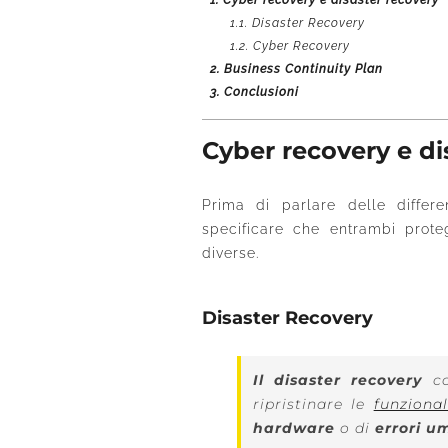
1.
Cyber recovery e disaster recovery
1.1.
Disaster Recovery
1.2.
Cyber Recovery
2.
Business Continuity Plan
3.
Conclusioni
Cyber recovery e di
Prima di parlare delle differ
specificare che entrambi prot
diverse.
Disaster Recovery
Il disaster recovery
co
ripristinare le
funzional
hardware
o di
errori u