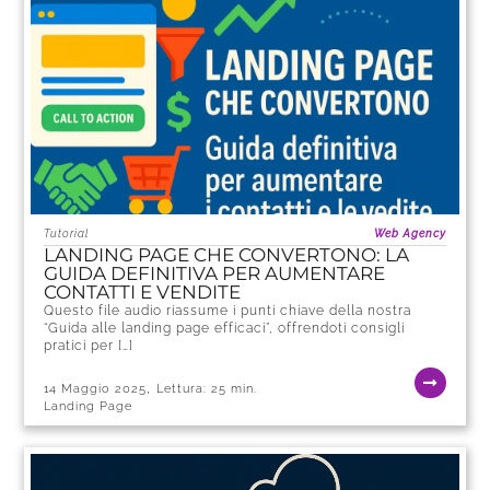
Tutorial
Web Agency
LANDING PAGE CHE CONVERTONO: LA
GUIDA DEFINITIVA PER AUMENTARE
CONTATTI E VENDITE
Questo file audio riassume i punti chiave della nostra
“Guida alle landing page efficaci”, offrendoti consigli
pratici per […]
,
14 Maggio 2025
Lettura:
25
min.
Landing Page