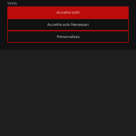
Web.
Accetta tutti
Accetta solo Necessari
Articolo
Software House
Personalizza
SVILUPPO SOFTWARE: “LE METODOLOGIE
PIÙ EFFICACI”
Nell’era digitale in cui viviamo, lo sviluppo software è
diventato il motore pulsante dell’innovazione e della
trasformazione in […]
,
11 Aprile 2025
Lettura:
23
min.
1
2
3
…
10
Cerca