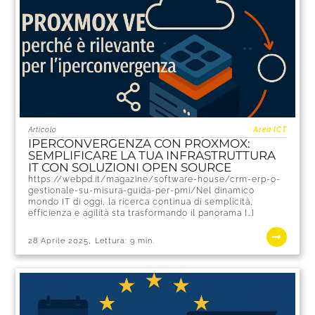
Articolo
Area ICT
IPERCONVERGENZA CON PROXMOX:
SEMPLIFICARE LA TUA INFRASTRUTTURA
IT CON SOLUZIONI OPEN SOURCE
https://webpd.it/magazine/software-house/crm-erp-o-
gestionale-su-misura-guida-per-pmi/Nel dinamico
mondo IT di oggi, la ricerca continua di semplicità,
efficienza e agilità sta trasformando il panorama […]
,
28 Aprile 2025
Lettura:
9
min.