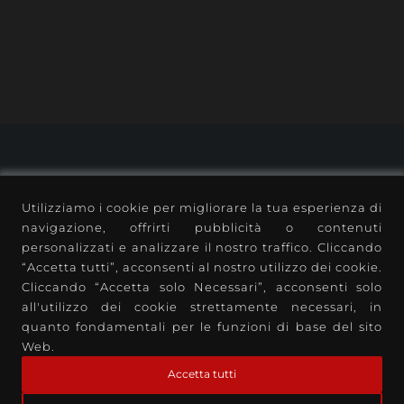
Web PD s.r.l.
Utilizziamo i cookie per migliorare la tua esperienza di
Viale della Navigazione Interna, 51/A – 35129
navigazione, offrirti pubblicità o contenuti
Padova – Italia
personalizzati e analizzare il nostro traffico. Cliccando
“Accetta tutti”, acconsenti al nostro utilizzo dei cookie.
tel.
+39 049 8594684
– fax +39 049 8594834
Cliccando “Accetta solo Necessari”, acconsenti solo
p.i. e c.f. 04424420281
all'utilizzo dei cookie strettamente necessari, in
n. reg. impr. PD – 388485
quanto fondamentali per le funzioni di base del sito
Web.
Accetta tutti